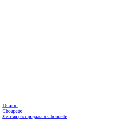
16 июн
Choupette
Летняя распродажа в Choupette