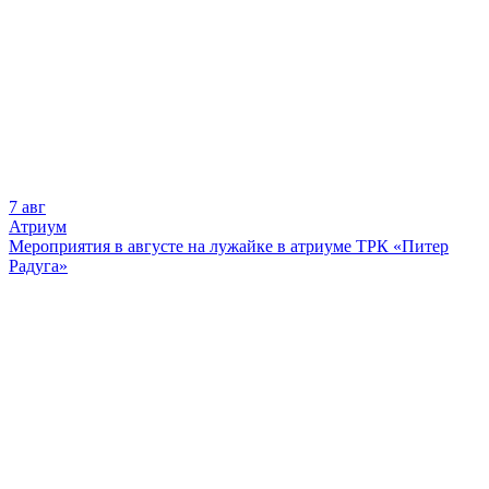
7 авг
Атриум
Мероприятия в августе на лужайке в атриуме ТРК «Питер
Радуга»